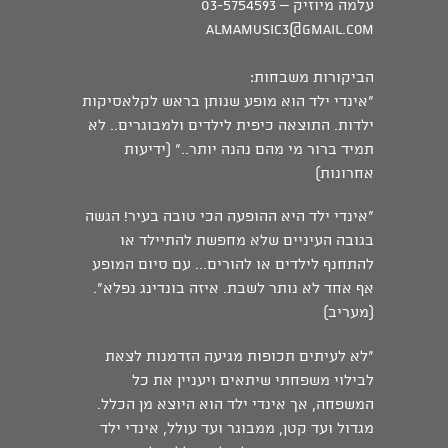
עלמה מיוזיק – 03-5754593
almamusic3@gmail.com
הביקורות משבחות:
״אינדי ילד הוא מופע שנותן בראש לקלאסיקות
ילדות. התוצאה כיפית לילדים ולמבוגרים.. לא
תמיד ברור מי מהם נהנה יותר.." (ידיעות
אחרונות)
"אינדי ילד היא ההופעה הכי טובה בעיר! הגשה
בגובה העיניים שלא מחפשת להתיילד או
להתחנף לילדים או להורים... עם סיום המופע
אף אחד לא נותר לשבת. איזה בונדינג נפלא".
(מעריב)
"לא לעיתים תכופות מגיעה הזדמנות לצאת
לבילוי משפחתי שיתאים ויעניין את כל
המשפחה, אך אינדי ילד הוא היוצא מן הכלל.
מגדול ועד קטן, ממבוגר ועד עולל, אינדי ילד