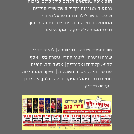
הוא מופע שמתאים לכולם כולל כולם, בזכות
גרסאות מגניבות וקלילות של שירי הילדים
שיסבו אושר לילדים ויפרטו על מיתרי
הנוסטלגיה של המבוגרים ויצרו מכנה משותף
סביב האהבה למוזיקה. (אקו 99 FM)
--
משתתפים: מיקה שדה: שירה | ליאור סקר:
שירה וגיטרה | ליאור עוזרי: גיטרה בס | אסף
לביא: קלידים ואקורדיון | אלעד נדב: תופים |
אוראל תמוז: גיטרה חשמלית | הפקה מוסיקלית:
חמי רודנר | ניהול והפקה: הילה דולגין, אסף כהן
- עלמה מיוזיק