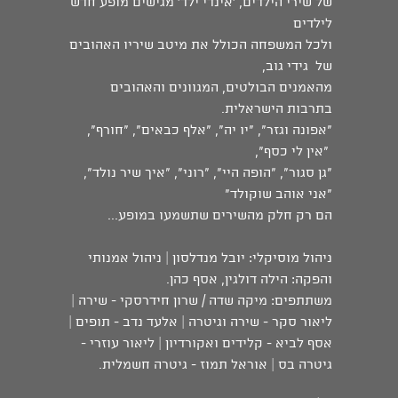
של שירי הילדים, 'אינדי ילד' מגישים מופע חדש
לילדים
ולכל המשפחה הכולל את מיטב שיריו האהובים
של גידי גוב,
מהאמנים הבולטים, המגוונים והאהובים
בתרבות הישראלית.
"אפונה וגזר", "יו יה", "אלף כבאים", "חורף",
"אין לי כסף",
"גן סגור", "הופה היי", "רוני", "איך שיר נולד",
"אני אוהב שוקולד"
הם רק חלק מהשירים שתשמעו במופע...
ניהול מוסיקלי: יובל מנדלסון | ניהול אמנותי
והפקה: הילה דולגין, אסף כהן.
משתתפים: מיקה שדה / שרון חידרסקי - שירה |
ליאור סקר - שירה וגיטרה | אלעד נדב - תופים |
אסף לביא - קלידים ואקורדיון | ליאור עוזרי -
גיטרה בס | אוראל תמוז - גיטרה חשמלית.