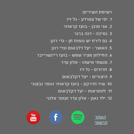
רשימת השירים:
1. יפי של צפרדע - גל זיו
2. אני מוכן - בועז קראוזר
3. נסיכה - דנה ברגר
4. גם לירח יש גומות חן - גדי רונן
5. האוצר - יעל דלבאום וגדי רונן
6. החילזון מציר שמש - בועז ריינשרייבר
7. פגשתי מישהו - אלון עדר
8. חרוזים - גל זיו
9. היצורים - יעל דקלבאום
10. שיר הדרקון - בועז קראוזר ונופר גבעוני
11. להתראות - יעל דקלבאום
12. ילד גאון - אלון עדר ועופר אלוני
האתר
הרשמי