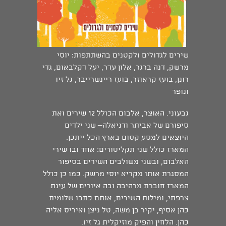
שירים לגדולים ולקטנים בהשתתפות: יוסי
מרשק, דנה ברגר, אלון עדר, יעל דקלבאום, גדי
רונן, בועז קראוזר, בועז ריינשרייבר, גל זיו
ונופר
גבעוני. האוצר, אלבום הכולל 12 שירים ואת
סיפורם של אביתר ודניאלה– שני ילדים
היוצאים למסע קסום בארץ הכל ייתכן.
המארז כולל שני תקליטורים: אחד ובו שירי
האלבום, ובשני משולבים השירים בסיפור
המסגרת אותו מקריא יוסי מרשק. כמו כן כולל
המארז חוברת מרהיבה ובה איורים של עינת
צרפתי, ומילות השירים, אותם כתבו שלומית
כהן אסיף, יקיר בן משה, טל ניצן ואיריס אליה
כהן. הלחין והפיק מוזיקלית גל זיו.