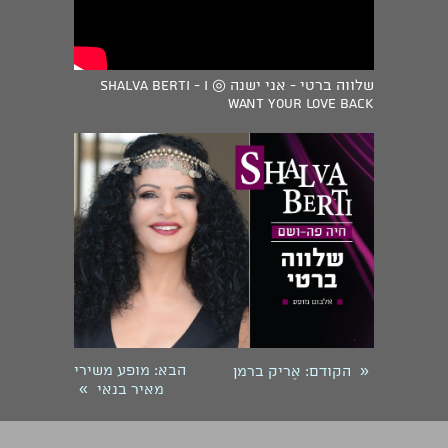
שלווה ברטי - אני ישנה ◎ Shalva Berti - I
want your love back
«
הבא
: מופע משירי
הקודם
: אֶריק ברמן
»
מאיר בנאי