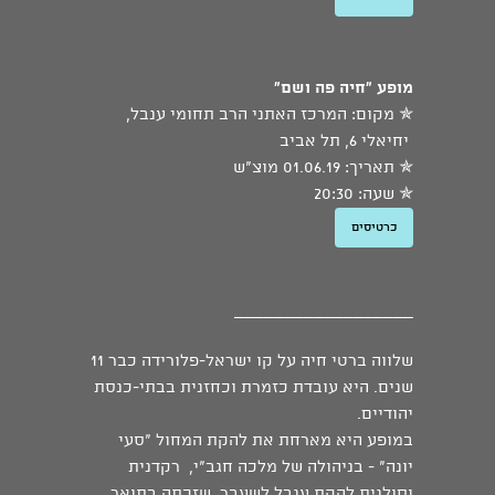
מופע "חיה פה ושם"
✯ מקום: המרכז האתני הרב תחומי ענבל,
יחיאלי 6, תל אביב
✯ תאריך: 01.06.19 מוצ"ש
✯ שעה: 20:30
כרטיסים
__________________
שלווה ברטי חיה על קו ישראל-פלורידה כבר 11
שנים. היא עובדת כזמרת וכחזנית בבתי-כנסת
יהודיים.
במופע היא מארחת את להקת המחול "סעי
יונה" - בניהולה של מלכה חגב"י, רקדנית
וסולנית להקת ענבל לשעבר, שזכתה בתואר