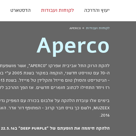
יעוץ והדרכה
לקוחות ועבודות
הדסטארט
»
לקוחות ועבודות
Aperco
Aperco
להקת הרוק התל אביבית אפרק
ה-70 עם טוויס
רז ויחד התחילו לכתוב חומרים חדשים. אז הפך ההרכב ללהקת Apreco באופן
בימים אלו עובדת הלהקה על אלבום בכורה עם המפיק גדעו
Muzeex, ולשם כך גויס חבר קרוב - המתופף דור אדר.
2016.
הלהקה חיממה את הופעתם של "Deep Purple" ב22.5.16 בלייב פארק ראשל"צ.