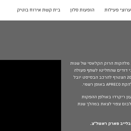
ערוצי פעילות
הופעות סלון
בית קשת אירוח בוטיק
ו "Aperco", אשר מושפעת מלהקות הרוק הקלאסי של שנות
ט חדשני, הוקמה במקור בשנת 2005 ע"י בני דודים שהחליטו לשתף פעולה
- הגיטריסט והסולן טום מייזל והקלידן טל מייזל. בשנת 2013 הצטרף להרכב הבסיסט יובל
 רשמי.
ן ריקרדו באולפן ההפקות
 האלבום צפוי לצאת במהלך שנת