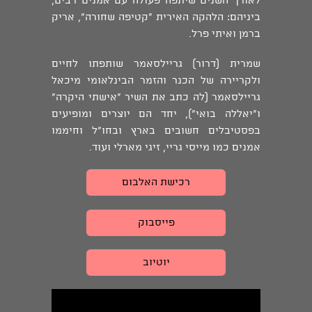
לאורך השנים שיתפה פעולה עם אמנים רבים,
ביניהם: הלהקה האירית "קטיפה שחורה", אריק
ברמן ואיתי פרל.
שמרית (דרור) גריילסאמר שותפתו לחיים
ולקריירה של הכנר והזמר הבינלאומי מיכאל
גריילסאמר (לה כתב את השיר "אישתי היקרה"
ו״יאללה בואי״), יחד הם יוצרים ומופיעים
בפסטיבלים חשובים בארץ ובחו"ל וחיממו
אמנים כמו מייסי גריי, זיגי מארלי ועוד.
רכישת האלבום
פייסבוק
יוטיוב