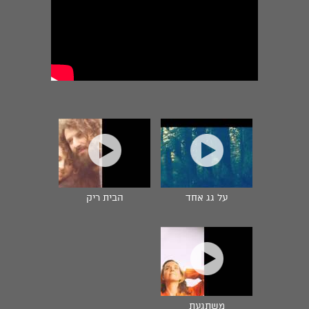
על גג אחד
הבית ריק
משתגעת