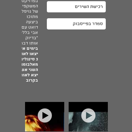
בפרויקט
המשקפיים
רכישת השירים
של נויפלד,
מתוכו
ביצעה
סמדר בפייסבוק
דואט עם
אבי בללי
״בדיוק
אותו דבר״.
בימים אלו
יצאו לאור
3 סינגלים
מאלבומה
השני אשר
יצא לאור
בקרוב