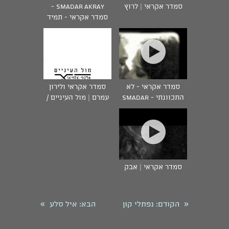
סמדר אקראי | לרוץ
Smadar Akray -
סמדר אקראי - תמיד
אותו דבר
סמדר אקראי - לא
סמדר אקראי ולירון
התכוונתי - Smadar
עמרם | מול העיניים /
Akray
אותו הבית
סמדר אקראי | אבק
»
«
הקודם
: נפתלי קון
הבא
: איל סלע