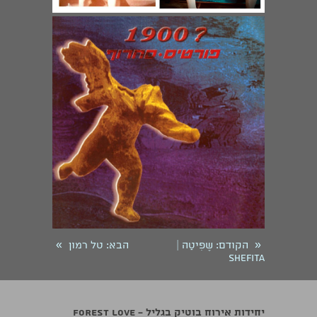
»
«
הקודם
: שֶפִיטַה |
הבא
: טל רמון
Shefita
יחידות אירוח בוטיק בגליל - Forest Love