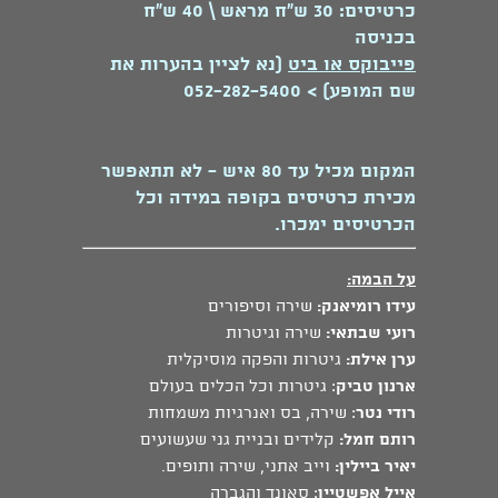
כרטיסים: 30 ש״ח מראש \ 40 ש״ח
בכניסה
פייבוקס או ביט
(נא לציין בהערות את
שם המופע) > 052-282-5400
המקום מכיל עד 80 איש - לא תתאפשר
מכירת כרטיסים בקופה במידה וכל
הכרטיסים ימכרו.
על הבמה:
עידו רומיאנק:
שירה וסיפורים
רועי שבתאי:
שירה וגיטרות
ערן אילת:
גיטרות והפקה מוסיקלית
ארנון טביק
: גיטרות וכל הכלים בעולם
רודי נטר
: שירה, בס ואנרגיות משמחות
רותם חמל:
קלידים ובניית גני שעשועים
יאיר ביילין:
וייב אתני, שירה ותופים.
אייל אפשטיין
: סאונד והגברה