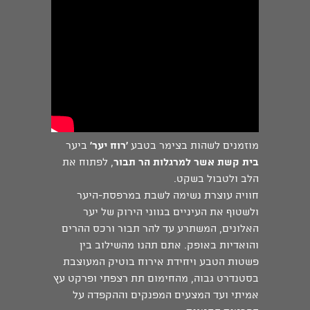
מוזמנים לשהות בצימר בטבע
'רוח יער'
ביער
בית קשת אשר למרגלות הר תבור
, לפתוח את
הלב ולטבול בשקט.
חוויה עוצרת נשימה לשבת במרפסת-היער
ולשטוף את העיניים בגווני הירוק של יער
האלונים, המשתרע עד להר תבור ורכס ההרים
והואדיות באופק. אתם תהנו מהשילוב בין
פשטות הטבע ויחידת אירוח בוטיק המעוצבת
בסטנדרט גבוה, מהחימום תת רצפתי ופרקט עץ
אמיתי ועד המצעים המפנקים וההקפדה על