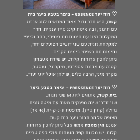
♡
רוח יער Essence - צימר בטבע ביער בית
קשת,
היא חדר גדול מאוד המתאים לזוג או זוג
עם תינוק, ובה מיטת קינג סייז ענקית. חדר
המקלחת הינו עם חימום תת רצפתי, רחב וכייפי
למקלחת זוגית עם שני דושים הפועלים יחד,
וחימום תת רצפתי בימים הקרים.
ניתן להכין ארוחות קלות. יש שידת מטבחון
קטנה עם מכונת אספרסו, מיקרוגל, טוסטר,
מקרר מיני, הרבה כלים, שולחן אוכל זוגי ועוד..
♡
רוח יער Pressence -
צימר בטבע ביער
בית קשת
,
מתאים לזוג או שני זוגות.
שני חדרי שינה מפנקים מאוד עם מיטה זוגית
גדולה (קווין סייז). מרפסת ע-נ-ק-ית (46 מר)
הצופה אל הר תבור ויער בית קשת.
אמנם
אין מטבח
ממש אבל ניתן להכין ארוחות
קלות. יש מכונת קפה הטוחנת פולי קפה טריים,