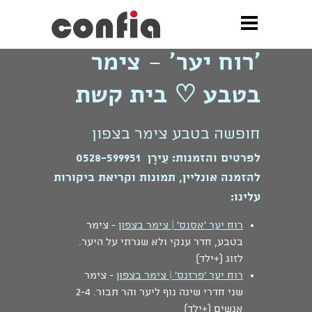
»
'רוח יער' - צימר בטבע ♡ בית קשת
'רוח יער' - צימר
בטבע ♡ בית קשת
חופשה בטבע צימר בצפון
לפרטים והזמנות:
עֵירָן
0528-599951
להזמנה אונליין, תמונות וקריאת ביקורות
עלינו:
רוח יער 'אסנס' | צימר בצפון
- צימר
בטבע, חדר ענקי ולא שגרתי על היער.
לזוג (+ילד)
רוח יער 'פרזנס' | צימר בצפון
- צימר
שני חדרי שינה נוף ליער והר תבור. 2-4
אנשים (+ילד)