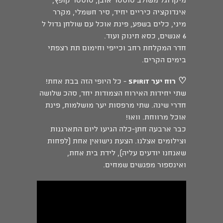
מיקרוגל משולב טוסטר אובן, טוסטר קופץ,
אינדוקציה כיריים יחיד, סיר חשמלי, מקרר
מיני, כלים בשפע, פינת אוכל עם שולחן גדול ל
6 אנשים, כסא תינוק ועוד.
חדר המקלחת רחב וכייפי וחימום תת רצפתי
בימים הקרים.
♡
רוח יער Spirit
- כל היופי הזה בבת אחת!
שתי יחידות האירוח הצמודות יחד, סהכ שלושה
חדרי שינה. שתי מרפסות יער מושלמות, פינת
אוכל מרווחת. וואו!
כבר ארבעה חתן-כלה הגיעו ליום התארגנות
וצילומים אצלנו. הצעת נישואין אחת (לפחות
שאנחנו יודעים עליה), לידת בית אחת,
ואינספור מפגשים שמחים.