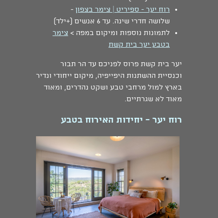
רוח יער - ספיריט | צימר בצפון
-
שלושה חדרי שינה. עד 6 אנשים (+ילד)
לתמונות נוספות ומיקום במפה >
צימר
בטבע יער בית קשת
יער בית קשת פרוס לפניכם עד הר תבור
וכנסיית ההשתנות היפייפיה, מיקום ייחודי ונדיר
בארץ למול מרחבי טבע ושקט נהדרים, ומאוד
מאוד לא שגרתיים.
רוח יער - יחידות האירוח בטבע