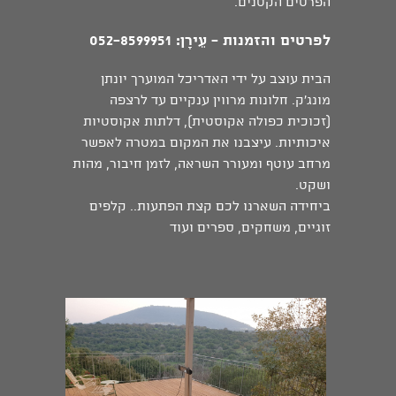
הפרטים הקטנים.
לפרטים והזמנות -
עֵירָן
: 052-8599951
הבית עוצב על ידי האדריכל המוערך יונתן
מונג'ק. חלונות מרווין ענקיים עד לרצפה
(זכוכית כפולה אקוסטית), דלתות אקוסטיות
איכותיות. עיצבנו את המקום במטרה לאפשר
מרחב עוטף ומעורר השראה, לזמן חיבור, מהות
ושקט.
ביחידה השארנו לכם קצת הפתעות.. קלפים
זוגיים, משחקים, ספרים ועוד