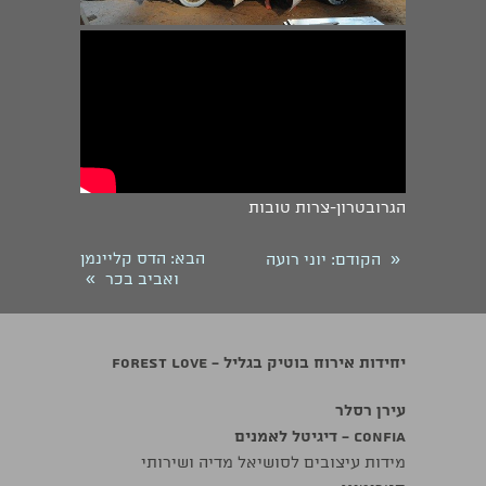
הגרובטרון-צרות טובות
«
הבא
: הדס קליינמן
הקודם
: יוני רועה
»
ואביב בכר
יחידות אירוח בוטיק בגליל - Forest Love
עירן רסלר
confia - דיגיטל לאמנים
מידות עיצובים לסושיאל מדיה ושירותי