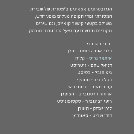
הגרובטרונים מאמינים ב"מסורת של שבירת
המסורת" ומדי תקופה מעלים מופע חדש,
משולב בקטעי קישור קומיים, וגם שירים
מקוריים וחדשים עם טאץ' גרובטרוני מובהק.
חברי ההרכב:
דרור אהבה רומם - סולן
איתמר גרוס
- קלידן
דניאל שהם - גיטריסט
גיא תובל - בסיסט
דקל דביר - מתופף
עודד מאיר - טרומבונאי
ארתור קרסנובייב - חצוצרן
רועי רבינוביץ' - סקסופוניסט
לירן יצחק - תאורן
דודו שביט - סאונדמן