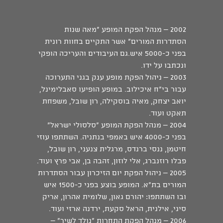
2002 – מנהל הפקת המופע "מאה שנות
הסתדרות המורים" אשר התקיים בחוות רונית
בפני כ-5000 איש.גם העיבודים והעריכה הופקי
ונכתבו על ידו.
2003 – ניהול הפקת מופע ענק בגני התערוכה
עבור בי"ח איכילוב. במופע הופיעו סאבלימינל,
יואב יצחק, מאיה בוסקילה, רון שובל, משפחת
תאקט ועוד.
2004 – מנהל הפקת המופע "סלסולי ישראל"
בפני כ-4000 איש באמפי בנתניה. השתתפו עוזי
חיטמן, ננסי ברנדס, מרגלית צנעני, רון שובל,
פבלו רוזנברג, אלי לוזון, זהבה בן, אבי פרץ ועוד.
2005 – ניהול הפקת יום הזיכרון עבור הסתדרות
המורים בת"א. המופע בוצע בפני כ-1500 איש
ובו השתתפו: יהורם גאון, שלומית אהרון, אריק
סיני, אילנית, הראל סקעת, ירדנה ארזי ועוד.
2006 – מנהל הפקת התחרות "נולד לשיר" –