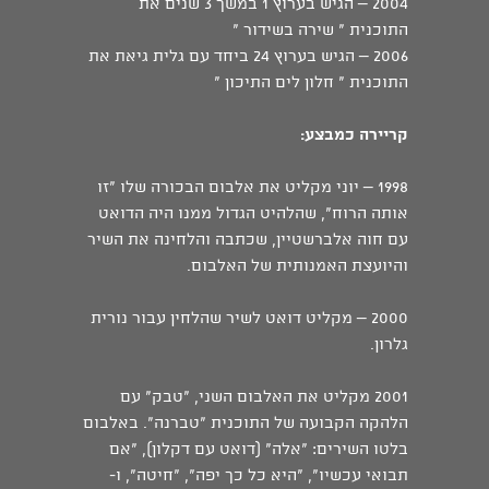
2004 – הגיש בערוץ 1 במשך 3 שנים את
התוכנית " שירה בשידור "
2006 – הגיש בערוץ 24 ביחד עם גלית גיאת את
התוכנית " חלון לים התיכון "
קריירה כמבצע:
1998 – יוני מקליט את אלבום הבכורה שלו "זו
אותה הרוח", שהלהיט הגדול ממנו היה הדואט
עם חוה אלברשטיין, שכתבה והלחינה את השיר
והיועצת האמנותית של האלבום.
2000 – מקליט דואט לשיר שהלחין עבור נורית
גלרון.
2001 מקליט את האלבום השני, "טבק" עם
הלהקה הקבועה של התוכנית "טברנה". באלבום
בלטו השירים: "אלה" (דואט עם דקלון), "אם
תבואי עכשיו", "היא כל כך יפה", "חיטה", ו-