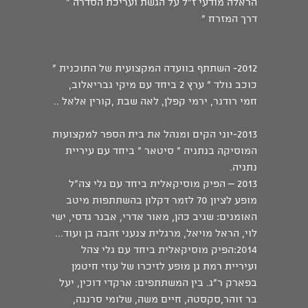
הראלה מודעי ז"ל על הגשת ועריכת הסדרה "
דרך המזרח "
2012- השתתף בוועדה המקצועית של התוכנית "
כוכב נולד " ערץ 2 ביחד עם מיקי גבריאלוב,
חמי רודנר, ירמי קפלן, לאה שבת ,קורין אלאל ..
2013-יוני הקים ומנהל את בית הספר למקצועות
המוסיקה בנתניה " סיטאר " ביחד עם עיריית
נתניה.
2013 – הפיק מוסיקאלית ביחד עם גלי צה"ל
מופע לציון 70 לזמר דקלון בהשתתפות מיטב
האומנים: שגיב כהן, מאור אדרי, אבנר גדסי, ישי
לוי, הראל מויאל, מרגלית צנעני זהבה בן ועוד...
2014:הפיק מוסיקאלית ביחד עם גלי צהל
ועיריית רמת גן מופע לזיכרו של עוזי חיטמן
בפארק ר"ג. בין המשתתפים: ארקדי דוכין, יעל
בר זוהר,סקסטה, חיים משה, שלומי סרנגה,