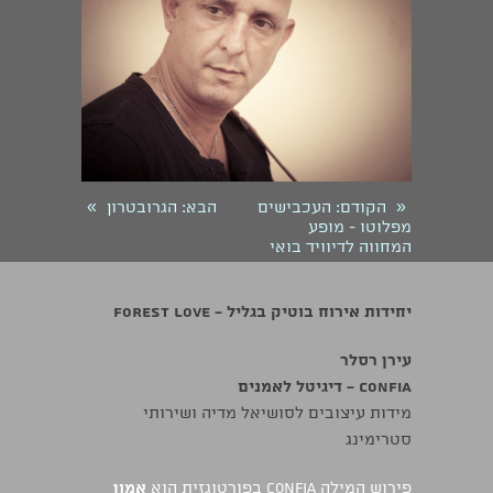
»
«
הקודם
: העכבישים
הבא
: הגרובטרון
מפלוטו - מופע
המחווה לדיוויד בואי
יחידות אירוח בוטיק בגליל - Forest Love
עירן רסלר
confia - דיגיטל לאמנים
מידות עיצובים לסושיאל מדיה ושירותי
סטרימינג
פירוש המילה confia בפורטוגזית הוא
אמון