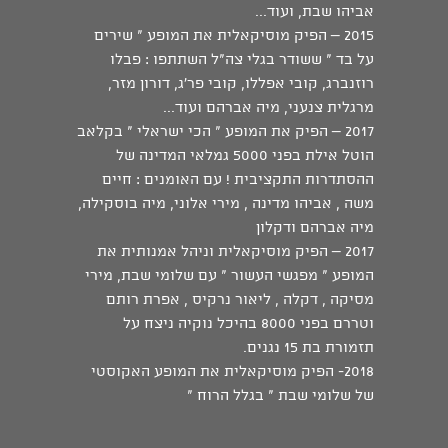
אביהו שבת, ועוד...
2015 – הפיק מוסיקאלית את המופע " שירים
על בד " ששודר בגלי צה"ל השתתפו : פבלו
רוזנברג, קובי אפללו, קובי פר'ג, דורון מזר,
מרגלית צנעני, מיה אברהם ועוד...
2017 – הפיק את המופע " הכי ישראלי " בקלאב
הוטל אילת בפני 5000 גמלאי המדינה של
ההסתדרות התקציבית ! עם האומנים : חיים
משה , אביהו מדינה , מירי אלוני, מיה בוסקילה,
מיה אברהם ודקלון
2017 – הפיק מוסיקאלית וניהל אמנותית את
המופע " מפגשי העשור " עם שלומי שבת, מירי
מסיקה , דקלה , ליאור נרקיס , אפרת רותם
וטררם בפני 8000 בהיכל נוקיה ניצח על
תזמורת בת 15 נגנים.
2018- הפיק מוסיקאלית את המופע האקוסטי
של שלומי שבת " בגלל הרוח "