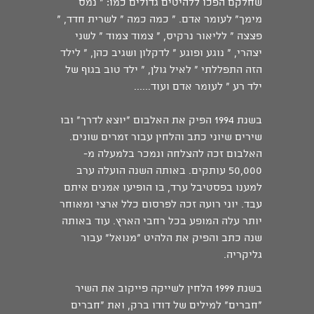
שחלקם הפכו ללהיטים גדולים כמו: " נמס
מימך" לעומר אדם. " כמה כמה " לשרית חדד, "
פצצה " לליאור נרקיס, " צמוד צמוד " לשני
יצהרי, " נוגע ופוגע " לדקלון ושגיב כהן, " לילד
הזה התפללתי " לאיל גולן, " ילד טוב בגוף של
ילד רע " לעומר אדם ועוד......
בשנת 1994 הפיק את האלבום "יוצא לדרך" ובו
שירים שיוני כתב והלחין עבור זמרים שונים.
האלבום זכה להצלחה ונמכר בלמעלה מ-
50,000 עותקים. באותה השנה הועלה ערב
למענו בפסטיבל ערד, בו הופיעו אמנים איתם
עבד. יוני רועה זכה לפרסום כלל ארצי ומאוחר
יותר עלה המופע בכל רחבי הארץ. עוד באותה
שנה כתב והפיק את הלהיט "מנואל" עבור
גליקריה.
בשנת 1999 הלחין לשייקה פייקוב את השיר
"חברים" למילים של דודו ברק, ואת "חברים