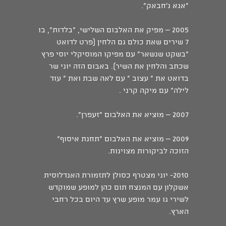
"אנא נ'חבאק".
2005 – מפיק את האלבום השלישי, "בלדות", בו
7 שירים שאת כולם גם הלחין (פרט לדואט
"בשקט שנשאר" עם מפיקו המוסיקלי יוסי פרץ
שכתב והלחין את השיר). באבום הזה יוני שר
בדואט את " עצוב " עם לאה שבת ואת " עוד
לילה" עם מיקה קרני .
2007 – מוציא את האלבום "זעפרן".
2009 – מוציא את האלבום "תחנת איסוף"
הזוכה לביקורות מצוינות.
2010- יוני מצטרף כסולן לתזמורת האנדלוסית
אשקלון עם המנצח תום כהן למופע שמוקדש
לשירי גו עמר מופע שרץ עד היום בכל רחבי
הארץ.