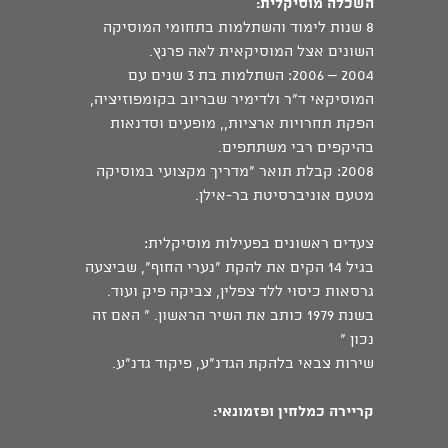
השכלה מוסיקלית:
8 שנות לימוד והשתלמות בתחומי המוסיקה
השונים אצל המוסיקאית לאה פרנץ.
2004 – 2006: השתלמות בת 3 שנים עם
המוסיקאי ד"ר ולדימיר שבריוב בקומפוזיציה,
הפקת תחרויות ארציות,, מופעים וסדנאות
בהיקפים רבי משתתפים.
2008: קבלת תואר "מדריך מקצועי במוסיקה
מטעם אוניברסיטת בר-אילן.
צעדים ראשונים בפעילות מוסיקלית:
בגיל 14 הקים את להקת "נערי החוף", שביצעה
גרסאות כיסוי ללד צפלין, צביקה פיק ועוד.
בשנת 1979 כותב את השיר הראשון. " האם זה
נכון "
שירות צבאי בלהקת הגדנ"ע, פיקוד גדנ"ע.
קריירה כמלחין ופזמונאי: