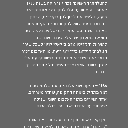
להצלחתו הראשונה זכה יוני רועה בשנת 1983,
לאחר שהופגש עם אלי לוזון, זמר מתחיל דאז.
רועה, שלימד את לוזון לנגן בקלידים, הבחין
בכישרון הזמרה של לוזון והשניים הקימו צמד.
באותה השנה טס הצמד לבריסל שבבלגיה ושם
הופיעו במועדון ישראלי. כעבור שנה שבו
לישראל והקליטו אלבום לאלי לוזון כשכל שירי
האלבום הולחנו בידי יוני רועה. מן האלבום זכור
השיר "איזו מדינה" אותו כתב במשותף עם אלי
לוזון. בשנת 1986 נפרד הצמד וכל אחד המשיך
בדרכו.
1986 – הפקת שני אלבומים עם שלומי שבת,
זמר מתחיל באותה התקופה, שחזר מארה"ב.
אחד השירים מתוך האלבום השני, שזוכה
לפרסום עד היום הוא השיר "בגלל הרוח".
זמן קצר לאחר מכן יוני רועה כותב את השיר
"פרי גנך" עבור אביבה אבידן, למילים של ידידו