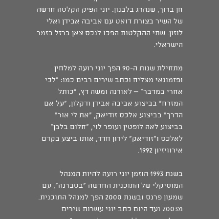
חן ברוך, שנהרג בלבנון. יוני הפיק הקלטה חדשה
של השיר בצורת דואט עם אביבה אבידן ואלי
לוזון. שתי ההקלטות הפכו לנכס צאן ברזל בזמר
הישראלי.
מתחילת שנות ה-90 הפך יוני רועה למלחין
ופזמונאי מצליח וכתב שירים רבים כמו: "לכי
אחרי במדבר" – לאורנה ומשה דץ, "כותל
המזרח" בביצוע אביבה אבידן ודקלון, "על אם
הדרך" בביצוע אלכס זודיאק, "את לי אור"
בביצוע לאה לופטין ועופר לוי, "חלום בלבן"
לאלכס ו"זודיאק" לירון חדד, אותו ביצע בקדם
אירוויזיון 1992.
בשנת 1993 הוזמן יוני רועה להיות המנהל
המוסיקלי של התוכנית החדשה "בטברנה", עם
שמעון פרנס ובשנת 2000 הפך למנהל התוכנית.
מ2003 ועד היום כתב יוני עשרות שירים