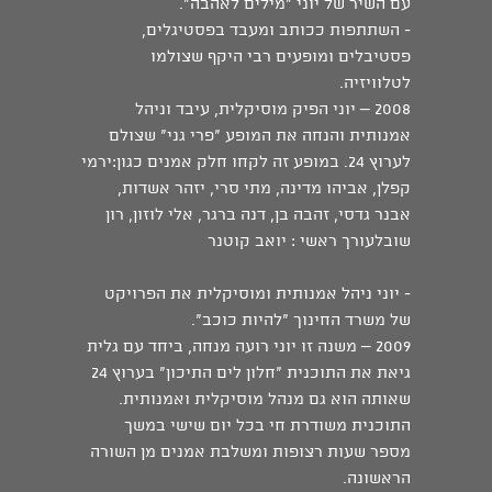
עם השיר של יוני "מילים לאהבה".
- השתתפות ככותב ומעבד בפסטיגלים,
פסטיבלים ומופעים רבי היקף שצולמו
לטלוויזיה.
2008 – יוני הפיק מוסיקלית, עיבד וניהל
אמנותית והנחה את המופע "פרי גני" שצולם
לערוץ 24. במופע זה לקחו חלק אמנים כגון:ירמי
קפלן, אביהו מדינה, מתי סרי, יזהר אשדות,
אבנר גדסי, זהבה בן, דנה ברגר, אלי לוזון, רון
שובלעורך ראשי : יואב קוטנר
- יוני ניהל אמנותית ומוסיקלית את הפרויקט
של משרד החינוך "להיות כוכב".
2009 – משנה זו יוני רועה מנחה, ביחד עם גלית
גיאת את התוכנית "חלון לים התיכון" בערוץ 24
שאותה הוא גם מנהל מוסיקלית ואמנותית.
התוכנית משודרת חי בכל יום שישי במשך
מספר שעות רצופות ומשלבת אמנים מן השורה
הראשונה.