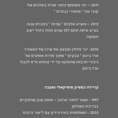
2011 – יוני משתתף כזמר אורח באלבום של
קובי אוז " מזמורי נבוכים "
2013 – מוציא אלבום " שדות " בחברת עננה
בע"מ איתה חתם ל10 שנים חוזה ניהול ייצוג
והפקה!
2015- יוני מלחין ומבצע את שירו של המשורר
ארז ביטון " צבעים " מתוך סדרת מופעים של
גיבורי תרבות שהופקה על ידי צוותא ת"א לכבוד
ארז ביטון.
קריירה כמפיק מוסיקאלי ומעבד:
1997 - עשור לזוהר ארגוב – מופע ענק שהתקיים
בבריכת השולטן.
2003 - השתתפות באירוויזיון עם ליאור נרקיס