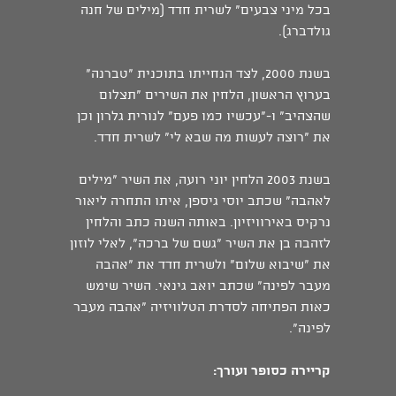
בכל מיני צבעים" לשרית חדד (מילים של חנה
גולדברג).
בשנת 2000, לצד הנחייתו בתוכנית "טברנה"
בערוץ הראשון, הלחין את השירים "תצלום
שהצהיב" ו-"עכשיו כמו פעם" לנורית גלרון וכן
את "רוצה לעשות מה שבא לי" לשרית חדד.
בשנת 2003 הלחין יוני רועה, את השיר "מילים
לאהבה" שכתב יוסי גיספן, איתו התחרה ליאור
נרקיס באירוויזיון. באותה השנה כתב והלחין
לזהבה בן את השיר "גשם של ברכה", לאלי לוזון
את "שיבוא שלום" ולשרית חדד את "אהבה
מעבר לפינה" שכתב יואב גינאי. השיר שימש
כאות הפתיחה לסדרת הטלוויזיה "אהבה מעבר
לפינה".
קריירה כסופר ועורך: