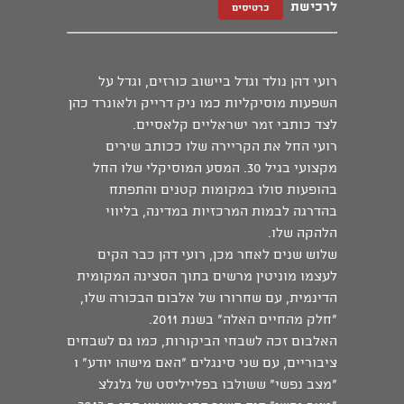
לרכישת
כרטיסים
רועי דהן נולד וגדל ביישוב כורזים, וגדל על
השפעות מוסיקליות כמו ניק דרייק ולאונרד כהן
לצד כותבי זמר ישראליים קלאסיים.
רועי החל את הקריירה שלו ככותב שירים
מקצועי בגיל 30. המסע המוסיקלי שלו החל
בהופעות סולו במקומות קטנים והתפתח
בהדרגה לבמות המרכזיות במדינה, בליווי
הלהקה שלו.
שלוש שנים לאחר מכן, רועי דהן כבר הקים
לעצמו מוניטין מרשים בתוך הסצינה המקומית
הדינמית, עם שחרורו של אלבום הבכורה שלו,
"חלק מהחיים האלה" בשנת 2011.
האלבום זכה לשבחי הביקורות, כמו גם לשבחים
ציבוריים, עם שני סינגלים "האם מישהו יודע" ו
"מצב נפשי" ששולבו בפלייליסט של גלגלצ