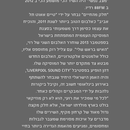
"מצב נפשי" היה השיר הכי מושמע הכי ב 2012
ב 88fm רדיו.
"חלק מהחיים" נבחר על ידי "טיים אאוט תל
אביב" כאלבום הטוב ביותר לשנת 2011, והוכיח
את עצמו כסימן דרך משמעותי בסצנת
המוסיקה העממית המתפתחת בישראל
בספטמבר 2013 שוחרר האלבום השני של רוי,
"האיש בראש שלי". עם צליל רוק מחוספס אליו,
כולל אלמנטים אלקטרוניים, האלבום החדש
מבטא צד מתקדם יותר של המוסיקה שלו.
דהן הופיע בפסטיבל 'Liverpool Sound City',
והיה האמן הישראלי היחיד שנבחר להשתתף
באירוע בינלאומי חשוב זה, וקיבל ביקורות
נלהבות על ידי המבקרים וקהלים כאחד.
"לכל מי שמכיר את רועי, הוא לא רק מוזיקאי
בולט בארץ מולדתו ישראל, אלא חלק מקצה
גדול מאוד של קרחון מקיף, השירים שלו
מדברים על איכות מסוימת שמעבר לגבולות
ומחסומים, ומגיעים מהאמת הנדירה ביותר בחיי