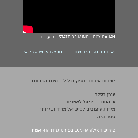
State Of Mind - Roy Dahan - רועי דהן
»
«
הקודם
: רונית שחר
הבא
: רפי פרסקי
יחידות אירוח בוטיק בגליל - Forest Love
עירן רסלר
confia - דיגיטל לאמנים
מידות עיצובים לסושיאל מדיה ושירותי
סטרימינג
פירוש המילה confia בפורטוגזית הוא
אמון