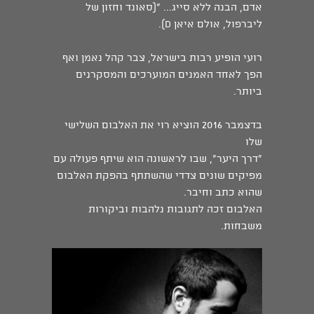
אדם, הבנה ללא סייג... "(סאונד וחזון של
ליברפול, אולם איאן D).
רועי הופיע רבות בישראל, צבר קהל נאמן ואף
הפך לאחד האמנים המוערכים והמסקרנים
ביותר.
בדצמבר 2016 הוציא רוי את האלבום השלישי
שלו
"דרך היער", שבו לראשונה הוא שיתף פעולה עם
מפיקים שונים צדדי שהשתתף בהפקת האלבום
שהוא כתב וחיבר.
האלבום זכה לתגובות נלהבות וביקורות
משבחות.