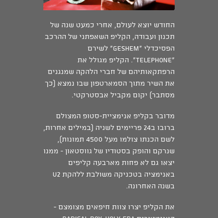
החודש יוצא לעולם, אחרי כמעט שנה של
תכנון ועבודה, הקליפ השאפתני של ההרכב
הפסיכדלי ״geshem“ לשירם
״telephone“. הקליפ מגולל את
הרפתקאותיהם של חברי הלהקה שמנגנים
את השיר מתוך הסמארטפון שבו נמצא (כך
מסתבר) יקום מקביל אבסטרקטי.
מדובר בקליפ אנימציית-סטופ המצולם
ברובו ב24 פריימים לשניה (במילים אחרות,
לשם הכנתו צולמו מעל 4500 תמונות),
שנרקם והופק בסטודיו של גווסטאון - ממנו
יצאו גם לא פחות מארבעה קליפים
באנימציה בטכניקה משולבת ללהקת U2
בשנה האחרונה.
את הקליפ יצרו צוות חיפאים מצומצם -