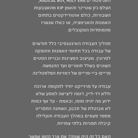
האנימטורים Radical Boy, Holy Era,
הצלם ג׳ון שטיינר והאמן Kip מהאצבעות
השבורות, כולם אוטודידקטים בתחום
האמנות והאנימציה, או כאלו שנשרו
מהמוסדות המקובלים.
תהליך העבודה האינטנסיבי כלל חודשים
של עבודה בכל תחומי האמנות וההפקה
לסרוגין. מעיצוב הסצינות ובניית הסטים
השונים בשלל חומרים ועד ההנפשה
פריים-ביי-פריים של דמויות הפלסטלינה.
עבודה על פרוייקט יחיד לתקופה ארוכה
וללא דד-ליין, דומה ליציאה למסע שלא
ידוע מה יהיה סופו, ובאמת - על אף כמות
לא מבוטלת של תכנון, השתנה התסריט
מספר פעמים במהלך העבודה והעלילה
קיבלה תפניות בלתי צפויות.
האם כל זה היה שווה? את ערך הזמן אפשר