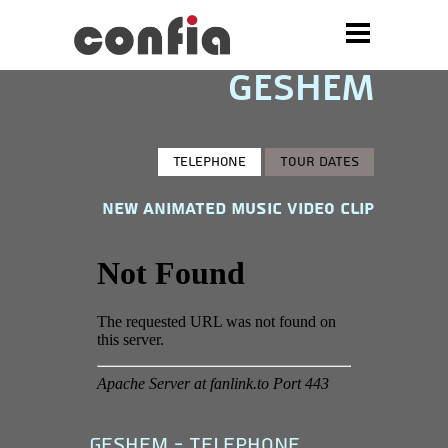
»
GESHEM
GESHEM
Telephone
TOUR DATES
New Animated Music Video CLip
geshem - telephone